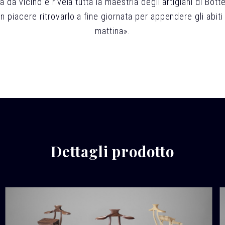
a da vicino e rivela tutta la maestria degli artigiani di Bot
 piacere ritrovarlo a fine giornata per appendere gli abiti e 
mattina».
Dettagli prodotto