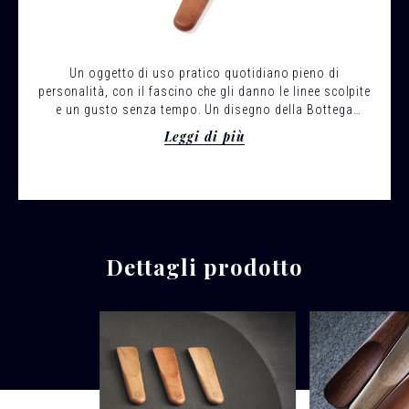
Un oggetto di uso pratico quotidiano pieno di
personalità, con il fascino che gli danno le linee scolpite
e un gusto senza tempo. Un disegno della Bottega
Ghianda, che lo produce da un secolo.
Leggi di più
Dettagli prodotto