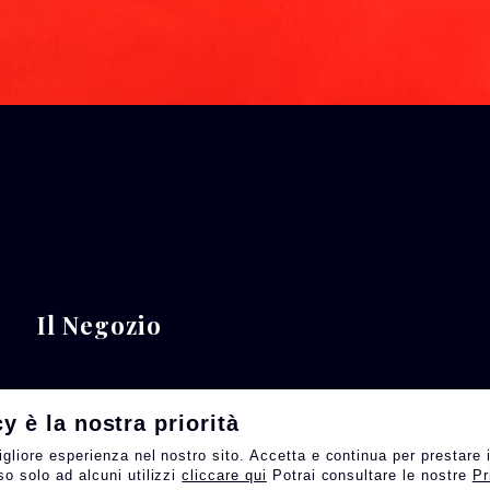
Il Negozio
cy è la nostra priorità
igliore esperienza nel nostro sito. Accetta e continua per prestare i
so solo ad alcuni utilizzi
cliccare qui
Potrai consultare le nostre
Pr