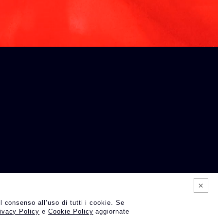
l consenso all’uso di tutti i cookie. Se
ivacy Policy
e
Cookie Policy
aggiornate