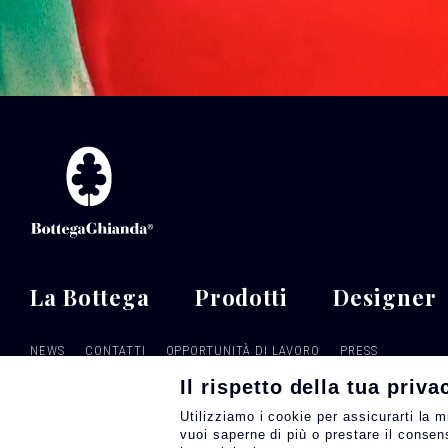
La Bottega
Prodotti
Designer
NEWS
CONTATTI
OPPORTUNITÀ DI LAVORO
PRESS
Il rispetto della tua priva
Follow
Seguici su
Utilizziamo i cookie per assicurarti la m
us
vuoi saperne di più o prestare il consen