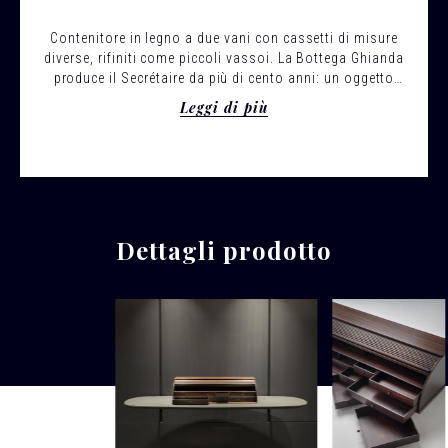
Contenitore in legno a due vani con cassetti di misure
diverse, rifiniti come piccoli vassoi. La Bottega Ghianda
produce il Secrétaire da più di cento anni: un oggetto
raffinato ricco di dettagli di pregio, dalla foggia delicata
Leggi di più
dei pomoli dei cassetti alla ribalta eseguita con listelli di
legno massello.
Dettagli prodotto