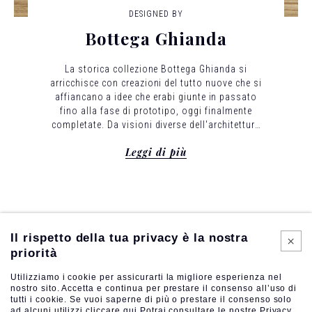
DESIGNED BY
Bottega Ghianda
La storica collezione Bottega Ghianda si
arricchisce con creazioni del tutto nuove che si
affiancano a idee che erabi giunte in passato
fino alla fase di prototipo, oggi finalmente
completate.
Da visioni diverse dell'architettura
e del design nasce una serie inedita di forme
Leggi di più
declinate nel segno del legno: un nuovo tratto
del cammino della Bottega Ghianda.
Il rispetto della tua privacy è la nostra
priorità
Utilizziamo i cookie per assicurarti la migliore esperienza nel
nostro sito. Accetta e continua per prestare il consenso all’uso di
tutti i cookie. Se vuoi saperne di più o prestare il consenso solo
ad alcuni utilizzi
cliccare qui
Potrai consultare le nostre
Privacy