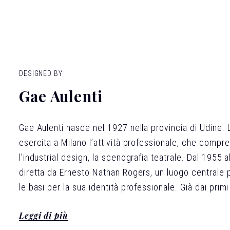
DESIGNED BY
Gae Aulenti
Gae Aulenti nasce nel 1927 nella provincia di Udine. 
esercita a Milano l’attività professionale, che compren
l’industrial design, la scenografia teatrale. Dal 1955 
diretta da Ernesto Nathan Rogers, un luogo centrale pe
le basi per la sua identità professionale. Già dai prim
insieme i molteplici aspetti della disciplina architetto
Leggi di più
completare i progetti architettonici. I suoi oggetti 