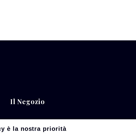
completamento dello spazio architettonico in cui sono 
(1980-86), trasformando la Gare d’Orsay di Parigi in u
Seguiranno diversi progetti e interventi nei più impo
Moderne al Centre Pompidou, Palazzo Grassi a Venez
produzione: il nuovo Asian Art Museum di San Francis
Il Negozio
cy è la nostra priorità