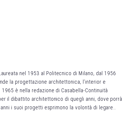
Laureata nel 1953 al Politecnico di Milano, dal 1956
de la progettazione architettonica, l’interior e
al 1965 è nella redazione di Casabella-Continuità
r il dibattito architettonico di quegli anni, dove porrà
i anni i suoi progetti esprimono la volontà di legare
nica. Numerosi i prodotti di industrial design nati per
non sono mai puramente decorativi, ma sono il