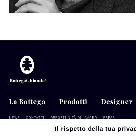
La Bottega
Prodotti
Designer
NEWS
CONTATTI
OPPORTUNITÀ DI LAVORO
PRESS
Il rispetto della tua priva
Follow
Seguici su