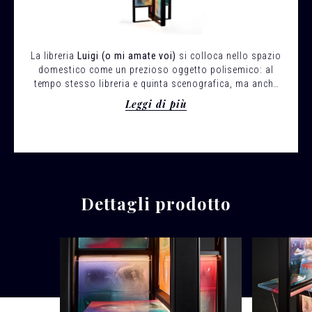
La libreria
Luigi (o mi amate voi)
si colloca nello spazio
domestico come un prezioso oggetto polisemico: al
tempo stesso libreria e quinta scenografica, ma anche
dispositivo luministico e cromatico che porta il design a
Leggi di più
dialogare da vicino con l’arte contemporanea.
Bottega Ghianda
e
Gaetano Pesce
propongono una
nuova versione free standing di
Luigi (o mi amate voi)
e
nuovi colori dei ripiani in resina: nuances brillanti e
vivide o più tenuti e delicate, sempre diverse.
Dettagli prodotto